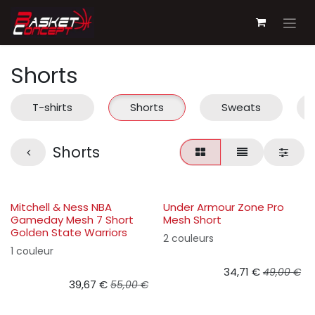
Se rendre au contenu
Shorts
T-shirts
Shorts
Sweats
Shorts
Mitchell & Ness NBA
Under Armour Zone Pro
Gameday Mesh 7 Short
Mesh Short
Golden State Warriors
2 couleurs
1 couleur
34,71
€
49,00
€
39,67
€
55,00
€