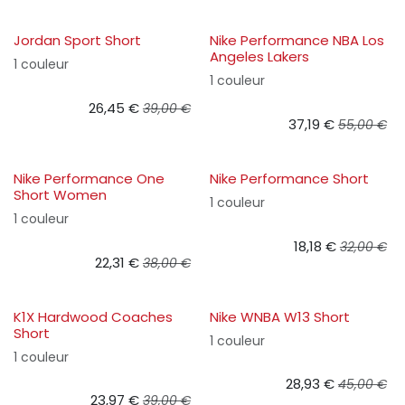
Jordan Sport Short
Nike Performance NBA Los
Angeles Lakers
1 couleur
1 couleur
26,45
€
39,00
€
37,19
€
55,00
€
Nike Performance One
Nike Performance Short
Short Women
1 couleur
1 couleur
18,18
€
32,00
€
22,31
€
38,00
€
K1X Hardwood Coaches
Nike WNBA W13 Short
Short
1 couleur
1 couleur
28,93
€
45,00
€
23,97
€
39,00
€