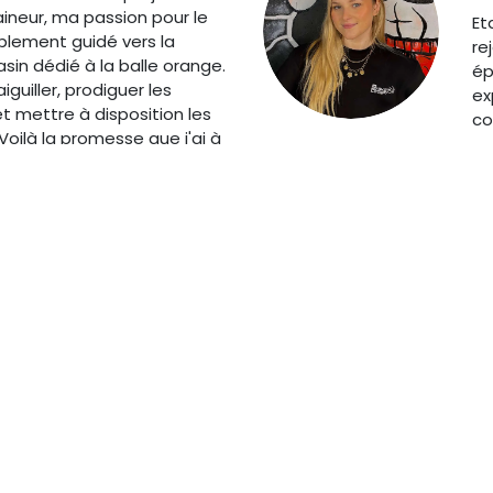
aineur, ma passion pour le
Et
blement guidé vers la
re
sin dédié à la balle orange.
ép
iguiller, prodiguer les
ex
et mettre à disposition les
co
 Voilà la promesse que j'ai à
ers les clients depuis
Nos références