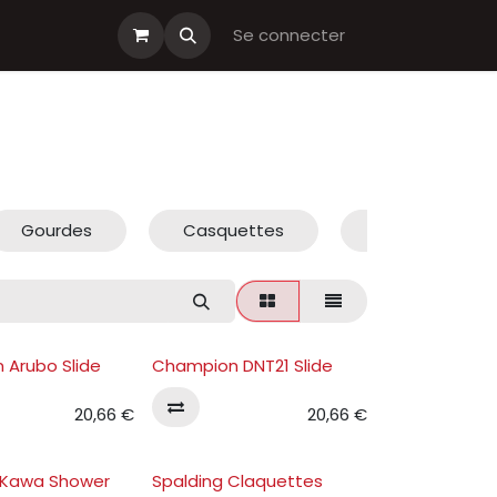
s cadeau
Boutiques Club
Se connecter
Gourdes
Casquettes
Sacs
 Arubo Slide
Champion DNT21 Slide
20,66
€
20,66
€
e Kawa Shower
Spalding Claquettes