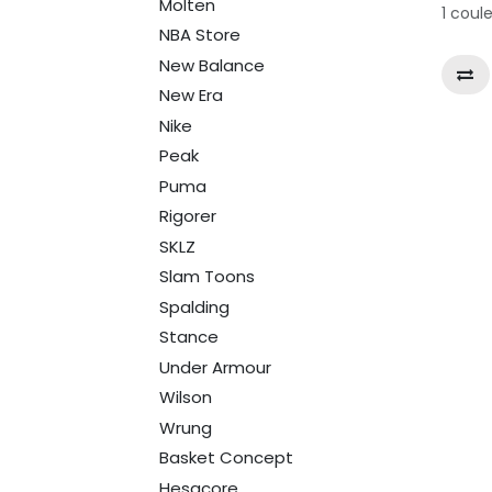
Molten
1 coul
NBA Store
New Balance
New Era
Nike
Peak
Puma
Rigorer
SKLZ
Slam Toons
Spalding
Stance
Under Armour
Wilson
Wrung
Basket Concept
Hesacore