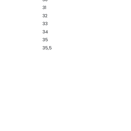
31
32
33
34
35
35,5
36
36,5
37
37 1/3
37,5
Nos liens
Nos horaires
38
38,5
Mardi au vendre
Page d'accueil
10H00 à 12H
39
Expédition et livraison
39,5
13H30 à 18H30
Mentions légales
40
Samedi