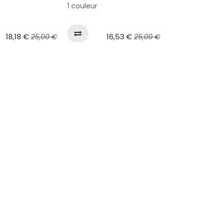
1 couleur
18,18
€
16,53
€
25,00
€
25,00
€