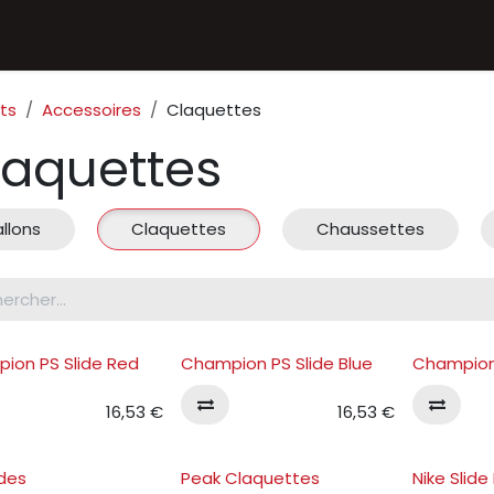
Textiles
Accessoires
Sneakers
Nos Deals
Chèque
ts
Accessoires
Claquettes
laquettes
llons
Claquettes
Chaussettes
ion PS Slide Red
Champion PS Slide Blue
Champion
16,53
€
16,53
€
ides
Peak Claquettes
Nike Slid