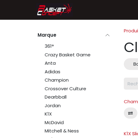
Se rendre au contenu
Accueil
Chaussures
Produi
Marque
C
361°
Crazy Basket Game
Anta
Ba
Adidas
Champion
Crossover Culture
Dearbball
Champ
Jordan
K1X
McDavid
Mitchell & Ness
K1X Sl