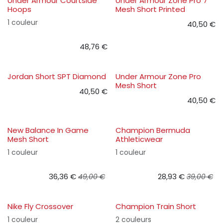
Under Armour Courtside
Under Armour Zone Pro 7
Hoops
Mesh Short Printed
1 couleur
40,50
€
48,76
€
Jordan Short SPT Diamond
Under Armour Zone Pro
Mesh Short
40,50
€
40,50
€
New Balance In Game
Champion Bermuda
Mesh Short
Athleticwear
1 couleur
1 couleur
36,36
€
28,93
€
49,00
€
39,00
€
Nike Fly Crossover
Champion Train Short
1 couleur
2 couleurs