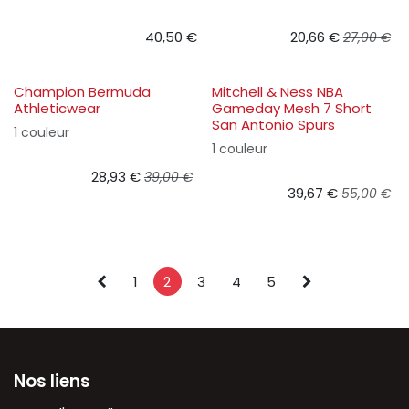
40,50
€
20,66
€
27,00
€
Champion Bermuda
Mitchell & Ness NBA
Athleticwear
Gameday Mesh 7 Short
San Antonio Spurs
1 couleur
1 couleur
28,93
€
39,00
€
39,67
€
55,00
€
1
2
3
4
5
Nos liens