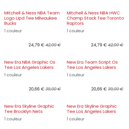
Mitchell & Ness NBA Team
Mitchell & Ness NBA HWC
Logo Upd Tee Milwaukee
Champ Stack Tee Toronto
Bucks
Raptors
1 couleur
1 couleur
24,79
€
24,79
€
42,00
€
42,00
€
New Era NBA Graphic Os
New Era Team Script Os
Tee Los Angeles Lakers
Tee Los Angeles Lakers
1 couleur
1 couleur
20,66
€
20,66
€
39,00
€
39,00
€
New Era Skyline Graphic
New Era Skyline Graphic
Tee Brooklyn Nets
Tee Los Angeles Lakers
1 couleur
1 couleur