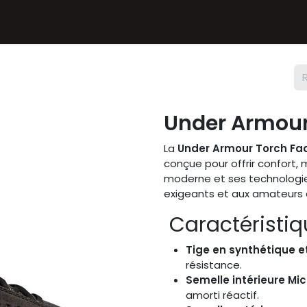
Textiles
Accessoires
Sneakers
Nos Deals
Chèque
Under Armour
La
Under Armour Torch F
conçue pour offrir confort,
moderne et ses technologies
exigeants et aux amateurs d
Caractéristiq
Tige en synthétique et
résistance.
Semelle intérieure Mic
amorti réactif.