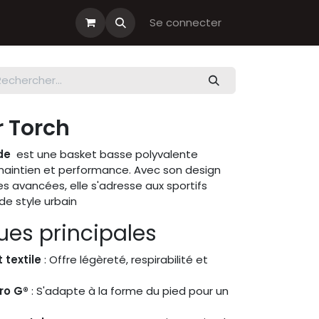
s cadeau
Boutiques Club
Se connecter
 Torch
ade
est une basket basse polyvalente
 maintien et performance. Avec son design
 avancées, elle s'adresse aux sportifs
e style urbain
ues principales
 textile
: Offre légèreté, respirabilité et
ro G®
: S'adapte à la forme du pied pour un