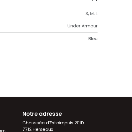
S
,
M
,
L
Under Armour
Bleu
Notre adresse
Chaussée d'Estaimpuis 201D
7712 Herseaux
com