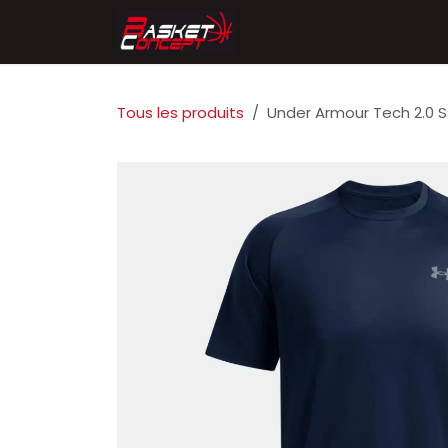
Se rendre au contenu
Accueil
Chaussures
Tous les produits
Under Armour Tech 2.0 