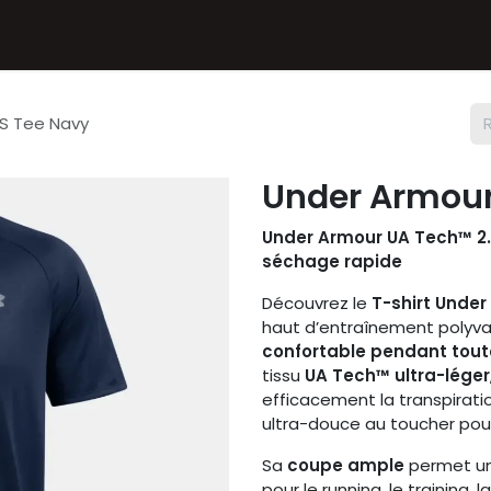
Textiles
Accessoires
Sneakers
Nos Deals
Chèque
SS Tee Navy
Under Armour
Under Armour UA Tech™ 2.0
séchage rapide
Découvrez le
T-shirt Unde
haut d’entraînement polyva
confortable pendant tout
tissu
UA Tech™ ultra-léger
efficacement la transpirati
ultra-douce au toucher pou
Sa
coupe ample
permet un
pour le running, le training, 