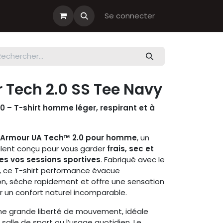
s cadeau
Boutiques Club
Se connecter
 Tech 2.0 SS Tee Navy
 – T-shirt homme léger, respirant et à
r Armour UA Tech™ 2.0 pour homme
, un
lent conçu pour vous garder
frais, sec et
es vos sessions sportives
. Fabriqué avec le
, ce T-shirt performance évacue
on, sèche rapidement et offre une sensation
r un confort naturel incomparable.
e grande liberté de mouvement, idéale
la salle de sport ou l’usage quotidien. Le