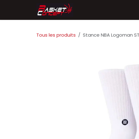
Se rendre au contenu
Accueil
Chaussures
Tous les produits
Stance NBA Logoman ST