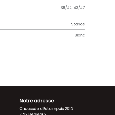
38/42
,
43/47
Stance
Blanc
Notre adresse
Chaussée d'Estaimpuis 201D
7712 Herseaux