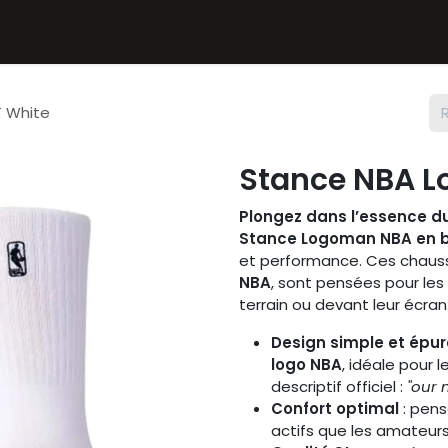
Textiles
Accessoires
Sneakers
Nos Deals
Chèque
 White
Stance NBA L
Plongez dans l’essence d
Stance Logoman NBA en 
et performance. Ces chauss
NBA
, sont pensées pour les 
terrain ou devant leur écran
Design simple et épur
logo NBA
, idéale pour 
descriptif officiel :
"our 
Confort optimal
: pens
actifs que les amateur