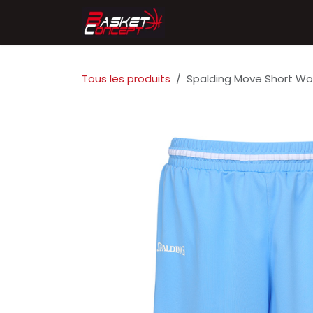
Se rendre au contenu
Accueil
Chaussures
Tous les produits
Spalding Move Short W