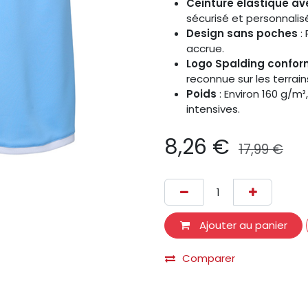
Ceinture élastique a
sécurisé et personnalis
Design sans poches
:
accrue.
Logo Spalding confor
reconnue sur les terrain
Poids
: Environ 160 g/m²
intensives.
8,26
€
17,99
€
Ajouter au panier
Comparer