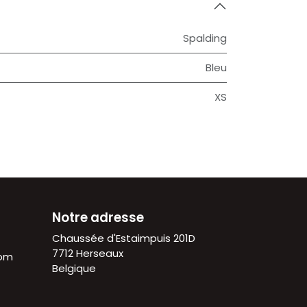
Spalding
Bleu
XS
Notre adresse
Chaussée d'Estaimpuis 201D
7712 Herseaux
com
Belgique