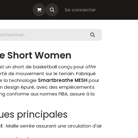
s cadeau
Boutiques Club
Se connecter
ve Short Women
t un short de basketball conçu pour offrir
iberté de mouvement sur le terrain. Fabriqué
gre la technologie
Smartbreathe MESH
pour
Son design épuré, avec des empiècements
ing conforme aux normes FIBA, assure à la
ues principales
nt
: Maille serrée assurant une circulation d'air