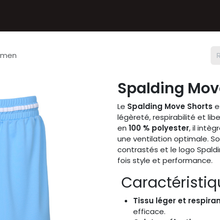
Textiles
Accessoires
Sneakers
Nos Deals
Chèque
omen
Spalding Mo
Le
Spalding Move Shorts
es
légèreté, respirabilité et l
en
100 % polyester
, il intè
une ventilation optimale. 
contrastés et le logo Spald
fois style et performance.
Caractéristiq
Tissu léger et respira
efficace.