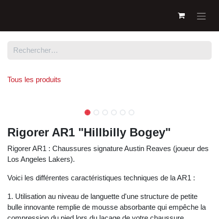
Se rendre au contenu
Tous les produits
Rigorer AR1 "Hillbilly Bogey"
Rigorer AR1 : Chaussures signature Austin Reaves (joueur des
Los Angeles Lakers).
Voici les différentes caractéristiques techniques de la AR1 :
1. Utilisation au niveau de languette d'une structure de petite
bulle innovante remplie de mousse absorbante qui empêche la
compression du pied lors du laçage de votre chaussure.