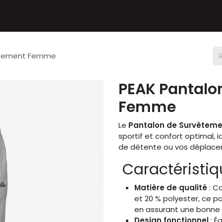
Textiles
Accessoires
Sneakers
Nos Deals
Chèque
vêtement Femme
PEAK Pantalo
Femme
Le
Pantalon de Survêteme
sportif et confort optimal,
de détente ou vos déplacem
Caractéristiqu
Matière de qualité
: C
et 20 % polyester, ce p
en assurant une bonne re
Design fonctionnel
: É