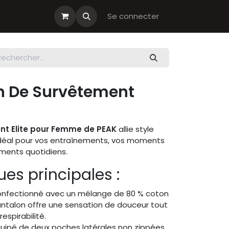
s cadeau
Boutiques Club
Se connecter
n De Survêtement
nt Elite pour Femme de PEAK
allie style
 idéal pour vos entraînements, vos moments
ents quotidiens.​
es principales :
onfectionné avec un mélange de 80 % coton
antalon offre une sensation de douceur tout
spirabilité. ​
quipé de deux poches latérales non zippées