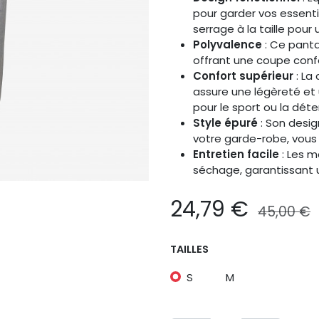
pour garder vos essenti
serrage à la taille pour
Polyvalence
: Ce panta
offrant une coupe conf
Confort supérieur
: La
assure une légèreté et
pour le sport ou la déten
Style épuré
: Son desig
votre garde-robe, vous 
Entretien facile
: Les ma
séchage, garantissant u
24,79
€
45,00
€
TAILLES
S
M