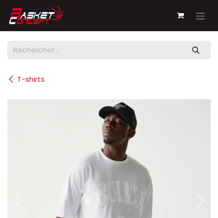
Se rendre au contenu
T-shirts