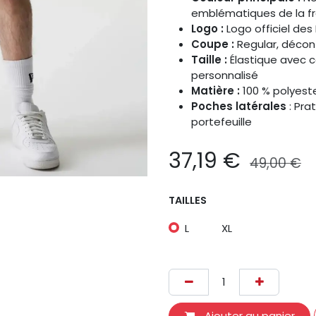
emblématiques de la f
Logo :
Logo officiel des
Coupe :
Regular, décon
Taille :
Élastique avec 
personnalisé
Matière :
100 % polyeste
Poches latérales
: Pra
portefeuille
37,19
€
49,00
€
TAILLES
L
XL
Ajouter au panier