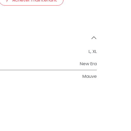
L
,
XL
New Era
Mauve