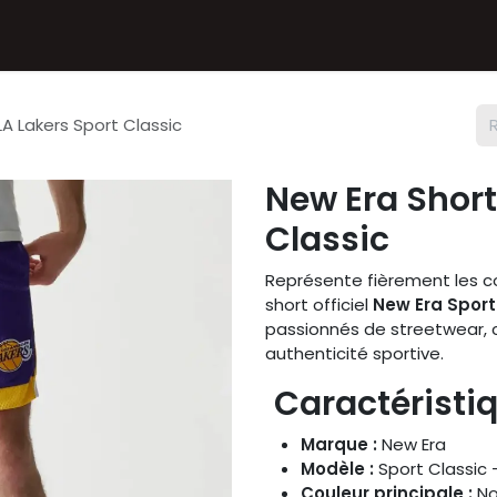
Textiles
Accessoires
Sneakers
Nos Deals
Chèque
LA Lakers Sport Classic
New Era Short
Classic
Représente fièrement les c
short officiel
New Era Sport
passionnés de streetwear, ce
authenticité sportive.
Caractéristiq
Marque :
New Era
Modèle :
Sport Classic 
Couleur principale :
Noi