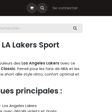
s cadeau
Boutiques Club
Se connecter
 LA Lakers Sport
ouleurs des
Los Angeles Lakers
avec ce
 Classic
. Pensé pour les fans de NBA et les
 short allie style rétro, confort optimal et
ues principales :
– Los Angeles Lakers
r avec détails violets et dorés