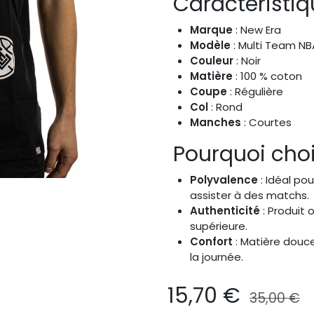
Caractéristiqu
Marque
: New Era
Modèle
: Multi Team NB
Couleur
: Noir
Matière
: 100 % coton
Coupe
: Régulière
Col
: Rond
Manches
: Courtes
Pourquoi chois
Polyvalence
: Idéal po
assister à des matchs.
Authenticité
: Produit 
supérieure.
Confort
: Matière douce
la journée.
15,70
€
35,00
€