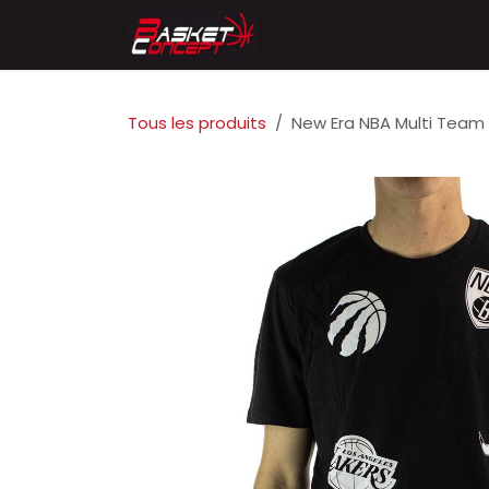
Se rendre au contenu
Accueil
Chaussures
Tous les produits
New Era NBA Multi Team