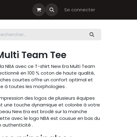
s cadeau
Boutiques Club
Se connecter
Multi Team Tee
 la NBA avec ce T-shirt New Era Multi Team
ctionné en 100 % coton de haute qualité,
nches courtes offre un confort optimal et
e à toutes les morphologies .
'impression des logos de plusieurs équipes
ant une touche dynamique et colorée à votre
peau New Era est brodé sur la manche
uette avec le logo NBA est cousue en bas du
authenticité .