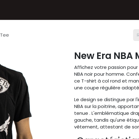
Textiles
Accessoires
Sneakers
Nos Deals
Chèque
 Tee
New Era NBA 
Affichez votre passion pour
NBA noir pour homme. Confe
ce T-shirt à col rond et ma
une coupe régulière adapté
Le design se distingue par l
NBA sur la poitrine, apport
tenue . L'emblématique dra
gauche, tandis qu'une étiq
vêtement, attestant de son 