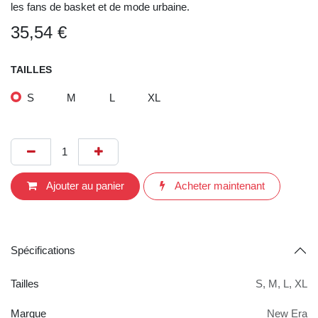
streetwear casual au quotidien. Son imprimé Lakers
affirmé et ses finitions premium en font une pièce
incontournable pour les fans de basket et de mode
urbaine.
35,54
€
TAILLES
S
M
L
XL
Ajouter au
Acheter
panier
maintenant
Spécifications