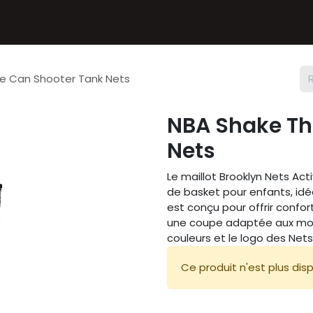
Textiles
Accessoires
Sneakers
Nos Deals
Chèque
e Can Shooter Tank Nets
NBA Shake Th
Nets
Le maillot Brooklyn Nets Act
de basket pour enfants, idéa
est conçu pour offrir confor
une coupe adaptée aux mou
couleurs et le logo des Nets,
Ce produit n'est plus disp