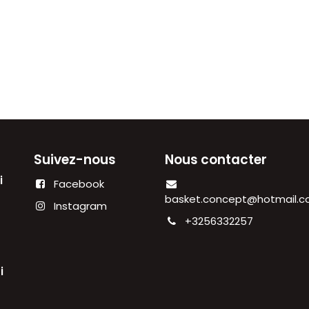
Suivez-nous
Nous contacter
di
Facebook
00
basket.concept@hotmail.
Instagram
+3256332257
i