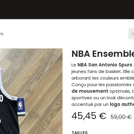
Textiles
Accessoires
Sneakers
Nos Deals
Chèque
rs
NBA Ensembl
Le
NBA San Antonio Spurs
jeunes fans de basket. Elle c
arborant les couleurs embl
Conçu pour les passionnés 
de mouvement
optimale, t
sportives ou un look décont
accentué par un
logo auth
45,45
€
59,00
€
TAILLES