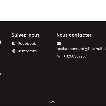
Suivez-nous
Nous contacter
di
Facebook
00
basket.concept@hotmail.
Instagram
+3256332257
i