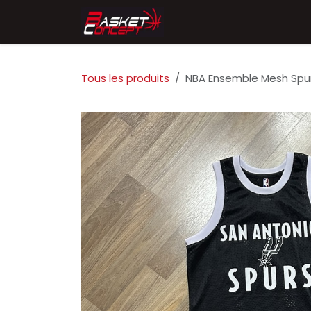
Se rendre au contenu
Accueil
Chaussures
Tous les produits
NBA Ensemble Mesh Spu