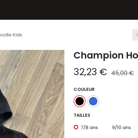
Textiles
Accessoires
Sneakers
Nos Deals
Chèque
odie Kids
Champion Ho
32,23
€
45,00
€
COULEUR
TAILLES
7/8 ans
9/10 ans