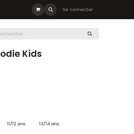
s cadeau
Boutiques Club
Se connecter
odie Kids
11/12 ans
13/14 ans