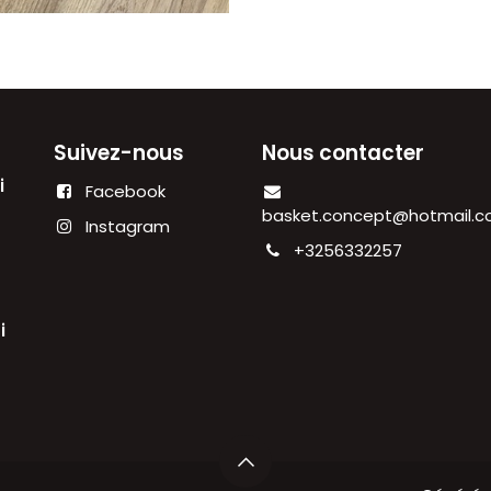
Suivez-nous
Nous contacter
di
Facebook
00
basket.concept@hotmail.
Instagram
+3256332257
i