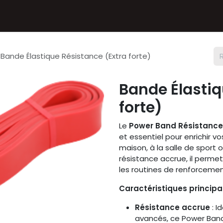
Textiles
Accessoires
Sneakers
Nos Deals
Chèque
Bande Élastique Résistance (Extra forte)
Bande Élastiq
forte)
Le
Power Band Résistance 
et essentiel pour enrichir v
maison, à la salle de sport
résistance accrue, il permet 
les routines de renforcemen
Caractéristiques principal
Résistance accrue
: I
avancés, ce Power Band