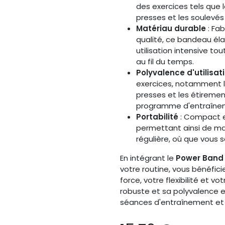
des exercices tels que l
presses et les soulevés 
Matériau durable
: Fa
qualité, ce bandeau éla
utilisation intensive to
au fil du temps.​
Polyvalence d'utilisat
exercices, notamment le
presses et les étirement
programme d'entraînem
Portabilité
: Compact et
permettant ainsi de ma
régulière, où que vous 
En intégrant le
Power Band 
votre routine, vous bénéfici
force, votre flexibilité et 
robuste et sa polyvalence en
séances d'entraînement et a