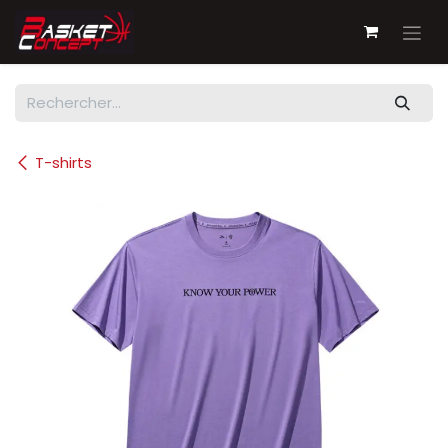
Se rendre au contenu
T-shirts